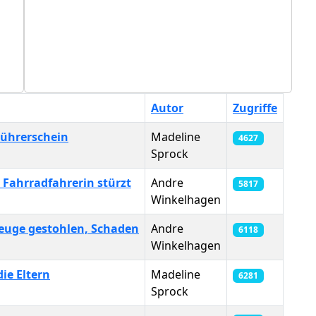
Autor
Zugriffe
Führerschein
Madeline
4627
Sprock
Fahrradfahrerin stürzt
Andre
5817
Winkelhagen
euge gestohlen, Schaden
Andre
6118
Winkelhagen
die Eltern
Madeline
6281
Sprock