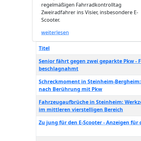
regelmäßigen Fahrradkontrolltag
Zweiradfahrer ins Visier, insbesondere E-
Scooter.
weiterlesen
Titel
Senior fährt gegen zwei geparkte Pkw - 
beschlagnahmt
Schreckmoment in Steinheim-Bergheim: 
nach Berührung mit Pkw
Fahrzeugaufbrüche in Steinheim: Werkz
im mittleren vierstelligen Bereich
Zu jung für den E-Scooter - Anzeigen für 