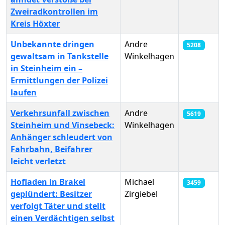
Zweiradkontrollen im
Kreis Höxter
Unbekannte dringen
Andre
5208
gewaltsam in Tankstelle
Winkelhagen
in Steinheim ein –
Ermittlungen der Polizei
laufen
Verkehrsunfall zwischen
Andre
5619
Steinheim und Vinsebeck:
Winkelhagen
Anhänger schleudert von
Fahrbahn, Beifahrer
leicht verletzt
Hofladen in Brakel
Michael
3459
geplündert: Besitzer
Zirgiebel
verfolgt Täter und stellt
einen Verdächtigen selbst