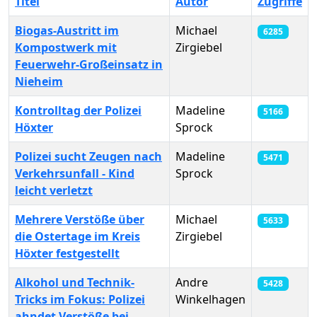
Titel
Autor
Zugriffe
Biogas-Austritt im
Michael
6285
Kompostwerk mit
Zirgiebel
Feuerwehr-Großeinsatz in
Nieheim
Kontrolltag der Polizei
Madeline
5166
Höxter
Sprock
Polizei sucht Zeugen nach
Madeline
5471
Verkehrsunfall - Kind
Sprock
leicht verletzt
Mehrere Verstöße über
Michael
5633
die Ostertage im Kreis
Zirgiebel
Höxter festgestellt
Alkohol und Technik-
Andre
5428
Tricks im Fokus: Polizei
Winkelhagen
ahndet Verstöße bei