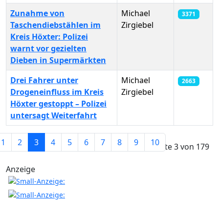
Zunahme von
Michael
3371
Taschendiebstählen im
Zirgiebel
Kreis Höxter: Polizei
warnt vor gezielten
Dieben in Supermärkten
Drei Fahrer unter
Michael
2663
Drogeneinfluss im Kreis
Zirgiebel
Höxter gestoppt – Polizei
untersagt Weiterfahrt
Beiträge
1
2
3
4
5
6
7
8
9
10
Seite 3 von 179
Anzeige