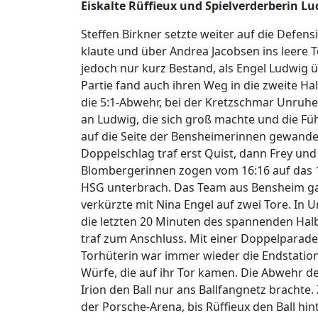
Eiskalte Rüffieux und Spielverderberin L
Steffen Birkner setzte weiter auf die Defens
klaute und über Andrea Jacobsen ins leere T
jedoch nur kurz Bestand, als Engel Ludwig
Partie fand auch ihren Weg in die zweite Hal
die 5:1-Abwehr, bei der Kretzschmar Unruhe 
an Ludwig, die sich groß machte und die F
auf die Seite der Bensheimerinnen gewande
Doppelschlag traf erst Quist, dann Frey und
Blombergerinnen zogen vom 16:16 auf das 1
HSG unterbrach. Das Team aus Bensheim ga
verkürzte mit Nina Engel auf zwei Tore. In
die letzten 20 Minuten des spannenden Halbf
traf zum Anschluss. Mit einer Doppelparade 
Torhüterin war immer wieder die Endstation 
Würfe, die auf ihr Tor kamen. Die Abwehr 
Irion den Ball nur ans Ballfangnetz brachte.
der Porsche-Arena, bis Rüffieux den Ball hi