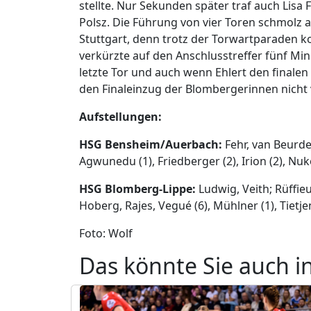
stellte. Nur Sekunden später traf auch Lisa 
Polsz. Die Führung von vier Toren schmolz a
Stuttgart, denn trotz der Torwartparaden ko
verkürzte auf den Anschlusstreffer fünf Min
letzte Tor und auch wenn Ehlert den finalen T
den Finaleinzug der Blombergerinnen nicht 
Aufstellungen:
HSG Bensheim/Auerbach:
Fehr, van Beurden
Agwunedu (1), Friedberger (2), Irion (2), Nuk
HSG Blomberg-Lippe:
Ludwig, Veith; Rüffieux
Hoberg, Rajes, Vegué (6), Mühlner (1), Tietjen
Foto: Wolf
Das könnte Sie auch i