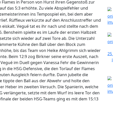
e Flames in Person von Hurst ihren Gegenstoß zur
uf das 5:3 erhöhte. Zu viele Abspielfehler und
izemeisterinnen ins Tempospiel ein, bei dem aber
lief. Rüffieux verkürzte auf den Anschlusstreffer und
 eiskalt. Vegué tat es ihr nach und stellte nach dem
. Bensheim spielte es im Laufe der ersten Halbzeit
etzte sich wieder auf zwei Tore ab. Die Unterzahl
ämmerte Kühne den Ball über den Block zum
genhöhe, bis das Team von Heike Ahlgrimm sich wieder
nte. Beim 12:9 zog Birkner seine erste Auszeit, nach
d Vegué im Duell gegen Vanessa Fehr die Gewinnerin
in die HSG-Defensive, die den Torlauf der Flames
ten Ausgleich feiern durfte. Dann jubelte die
 tippte den Ball aus der Abwehr und holte den
er Heber im zweiten Versuch. Die Spanierin, welche
 verlängerte, setzte mit dem Wurf ins leere Tor den
lbfinale der beiden HSG-Teams ging es mit dem 15:13