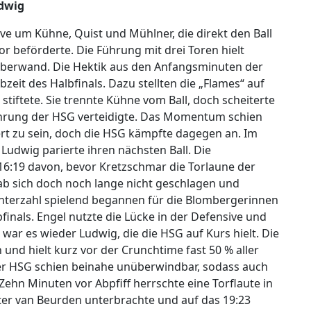
udwig
ive um Kühne, Quist und Mühlner, die direkt den Ball
or beförderte. Die Führung mit drei Toren hielt
 überwand. Die Hektik aus den Anfangsminuten der
bzeit des Halbfinals. Dazu stellten die „Flames“ auf
stiftete. Sie trennte Kühne vom Ball, doch scheiterte
ührung der HSG verteidigte. Das Momentum schien
rt zu sein, doch die HSG kämpfte dagegen an. Im
 Ludwig parierte ihren nächsten Ball. Die
6:19 davon, bevor Kretzschmar die Torlaune der
b sich doch noch lange nicht geschlagen und
 Unterzahl spielend begannen für die Blombergerinnen
inals. Engel nutzte die Lücke in der Defensive und
war es wieder Ludwig, die die HSG auf Kurs hielt. Die
und hielt kurz vor der Crunchtime fast 50 % aller
der HSG schien beinahe unüberwindbar, sodass auch
 Zehn Minuten vor Abpfiff herrschte eine Torflaute in
nter van Beurden unterbrachte und auf das 19:23