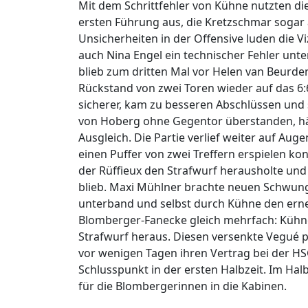
Mit dem Schrittfehler von Kühne nutzten di
ersten Führung aus, die Kretzschmar sogar a
Unsicherheiten in der Offensive luden die V
auch Nina Engel ein technischer Fehler unter
blieb zum dritten Mal vor Helen van Beurden
Rückstand von zwei Toren wieder auf das 6:6
sicherer, kam zu besseren Abschlüssen und s
von Hoberg ohne Gegentor überstanden, h
Ausgleich. Die Partie verlief weiter auf Au
einen Puffer von zwei Treffern erspielen kon
der Rüffieux den Strafwurf herausholte un
blieb. Maxi Mühlner brachte neuen Schwung 
unterband und selbst durch Kühne den erneu
Blomberger-Fanecke gleich mehrfach: Kühne
Strafwurf heraus. Diesen versenkte Vegué p
vor wenigen Tagen ihren Vertrag bei der HSG
Schlusspunkt in der ersten Halbzeit. Im Ha
für die Blombergerinnen in die Kabinen.