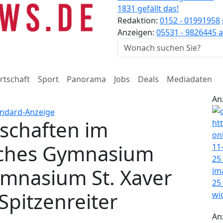
1831 gefällt das!
Redaktion:
0152 - 01991958
Anzeigen:
05531 - 9826445
a
rtschaft
Sport
Panorama
Jobs
Deals
Mediadaten
An
rschaften im
isches Gymnasium
mnasium St. Xaver
Spitzenreiter
An