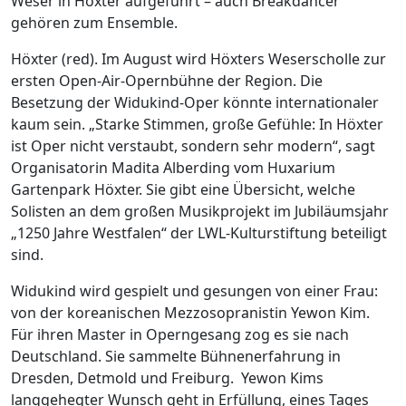
Weser in Höxter aufgeführt – auch Breakdancer
gehören zum Ensemble.
Höxter (red). Im August wird Höxters Weserscholle zur
ersten Open-Air-Opernbühne der Region. Die
Besetzung der Widukind-Oper könnte internationaler
kaum sein. „Starke Stimmen, große Gefühle: In Höxter
ist Oper nicht verstaubt, sondern sehr modern“, sagt
Organisatorin Madita Alberding vom Huxarium
Gartenpark Höxter. Sie gibt eine Übersicht, welche
Solisten an dem großen Musikprojekt im Jubiläumsjahr
„1250 Jahre Westfalen“ der LWL-Kulturstiftung beteiligt
sind.
Widukind wird gespielt und gesungen von einer Frau:
von der koreanischen Mezzosopranistin Yewon Kim.
Für ihren Master in Operngesang zog es sie nach
Deutschland. Sie sammelte Bühnenerfahrung in
Dresden, Detmold und Freiburg.
Yewon Kims
langgehegter Wunsch geht in Erfüllung, eines Tages