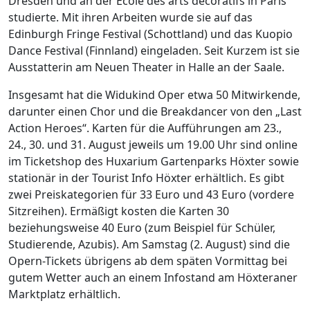
Dresden und an der École des arts décoratifs in Paris
studierte. Mit ihren Arbeiten wurde sie auf das
Edinburgh Fringe Festival (Schottland) und das Kuopio
Dance Festival (Finnland) eingeladen. Seit Kurzem ist sie
Ausstatterin am Neuen Theater in Halle an der Saale.
Insgesamt hat die Widukind Oper etwa 50 Mitwirkende,
darunter einen Chor und die Breakdancer von den „Last
Action Heroes“. Karten für die Aufführungen am 23.,
24., 30. und 31. August jeweils um 19.00 Uhr sind online
im Ticketshop des Huxarium Gartenparks Höxter sowie
stationär in der Tourist Info Höxter erhältlich. Es gibt
zwei Preiskategorien für 33 Euro und 43 Euro (vordere
Sitzreihen). Ermäßigt kosten die Karten 30
beziehungsweise 40 Euro (zum Beispiel für Schüler,
Studierende, Azubis). Am Samstag (2. August) sind die
Opern-Tickets übrigens ab dem späten Vormittag bei
gutem Wetter auch an einem Infostand am Höxteraner
Marktplatz erhältlich.