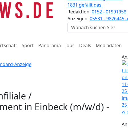
1831 gefällt das!
Redaktion:
0152 - 01991958
Anzeigen:
05531 - 9826445
a
rtschaft
Sport
Panorama
Jobs
Deals
Mediadaten
An
iliale /
nt in Einbeck (m/w/d) -
An